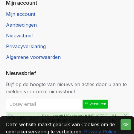
Mijn account
Mijn account
Aanbiedingen
Nieuwsbrief
Privacyverklaring
Algemene voorwaarden
Nieuwsbrief
Blijf op de hoogte van nieuws en acties door u aan te
melden voor onze nieuwsbrief
Versturen
×
Een klant uit Mûnein heeft INDUSTRIELIJM
DUN 20 GRAM~Vele malen sterker dan de
Ik heb de
Privacyverklaring
gelezen en ga hiermee akkoord
Deze website maakt gebruik van Cookies om de
OK
gewone secondelijm, oplosmiddel vrij en prettig in gebruik.
gekocht
gebruikerservaring te verbeteren.
Privacy Policy
.