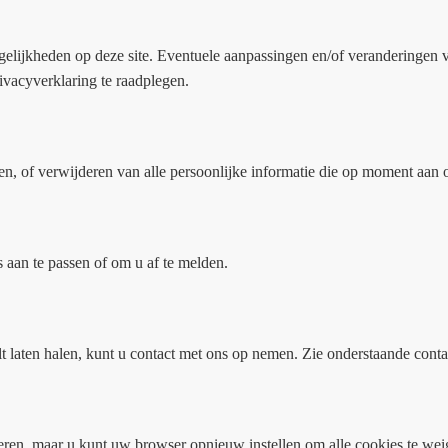
elijkheden op deze site. Eventuele aanpassingen en/of veranderingen va
ivacyverklaring te raadplegen.
en, of verwijderen van alle persoonlijke informatie die op moment aan on
aan te passen of om u af te melden.
lt laten halen, kunt u contact met ons op nemen. Zie onderstaande cont
teren, maar u kunt uw browser opnieuw instellen om alle cookies te w