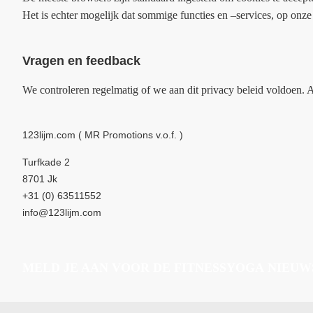
Het is echter mogelijk dat sommige functies en –services, op onze 
Vragen en feedback
We controleren regelmatig of we aan dit privacy beleid voldoen. A
123lijm.com ( MR Promotions v.o.f. )
Turfkade 2
8701 Jk
+31 (0) 63511552
info@123lijm.com
MELD JE AAN VOOR DE FITNESSYOGA
NIEUW