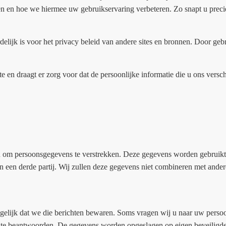
 en hoe we hiermee uw gebruikservaring verbeteren. Zo snapt u precie
delijk is voor het privacy beleid van andere sites en bronnen. Door geb
te en draagt er zorg voor dat de persoonlijke informatie die u ons vers
u om persoonsgegevens te verstrekken. Deze gegevens worden gebruikt
n een derde partij. Wij zullen deze gegevens niet combineren met ande
gelijk dat we die berichten bewaren. Soms vragen wij u naar uw persoonl
e beantwoorden. De gegevens worden opgeslagen op eigen beveiligde se