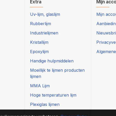
Extra
Mijn acc
Uv-lijm, glaslijm
Mijn acco
Rubberlijm
Aanbiedi
Industrielijmen
Nieuwsbri
Kristallijm
Privacyve
Epoxylijm
Algemene
Handige hulpmiddelen
Moeillijk te lijmen producten
lijmen
MMA Lijm
Hoge temperaturen lijm
Plexiglas lijmen