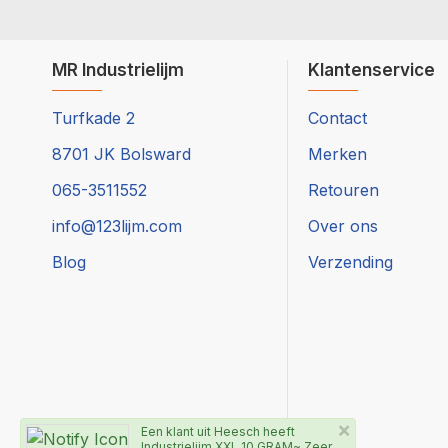
MR Industrielijm
Klantenservice
Turfkade 2
Contact
8701 JK Bolsward
Merken
065-3511552
Retouren
info@123lijm.com
Over ons
Blog
Verzending
×
Een klant uit Heesch heeft
Industrielijm XXL 10 GRAM~ Zeer