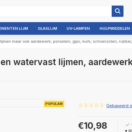
ONENTEN LIJM
GLASLIJM
UV-LAMPEN
HULPMIDDELEN
men maar ook aardewerk, porselein, gips, kurk, schoenzolen, rubber, 
en watervast lijmen, aardewerk
POPULAIR
Gebaseerd o
€10,98
M