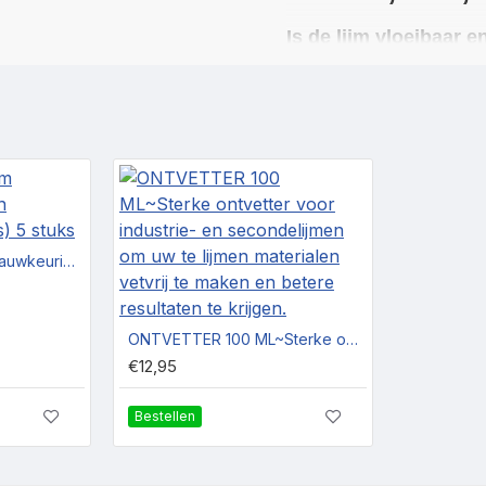
Is de lijm vloeibaar 
MR Industrielijm dun is vloei
gelijke en verschillende mate
gips, plexiglas, de meeste k
Deze lijm is ideaal om rubber
hierbij aan deurrubbers van 
Ook zeer geschikt voor het 
Wie gebruiken deze l
Doseernaaldjes om nauwkeurig te lijmen (verschillende diktes) 5 stuks
De lijm wordt vaak in de hui
van auto's, diepvriezers, ko
In het bedrijfsleven wordt va
ONTVETTER 100 ML~Sterke ontvetter voor industrie- en secondelijmen om uw te lijmen materialen vetvrij te maken en betere resultaten te krijgen.
ringen, rubbers voor kunstst
€12,95
nog vele andere toepassinge
Waar is de lijm tege
Bestellen
Deze lijm is bestand tegen vo
temperaturen van