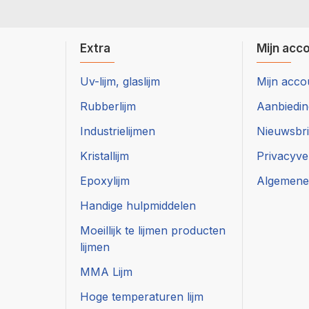
Breng daarna
DUN
aan 1 zij
aandrukken en er is een ster
Extra
Mijn acc
Na
8 uur uitharden
is het re
Uv-lijm, glaslijm
Mijn acco
Rubberlijm
Aanbiedi
Industrielijmen
Nieuwsbri
Kristallijm
Privacyve
Epoxylijm
Algemene
Handige hulpmiddelen
Moeillijk te lijmen producten
lijmen
MMA Lijm
Hoge temperaturen lijm