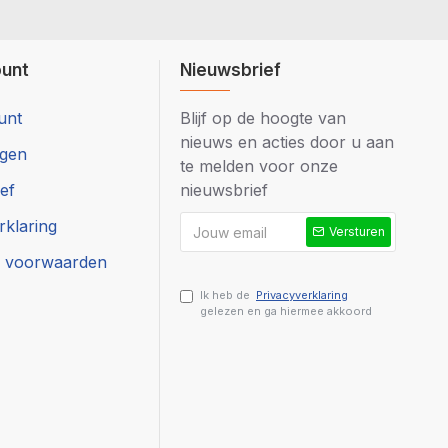
de
de MR Industrielijm aan, vervolgens een paar tellen stevig
ke verbinding ontstaan.
ount
Nieuwsbrief
sultaat optimaal.
unt
Blijf op de hoogte van
nieuws en acties door u aan
ngen
te melden voor onze
ef
nieuwsbrief
rklaring
Versturen
 voorwaarden
Ik heb de
Privacyverklaring
gelezen en ga hiermee akkoord