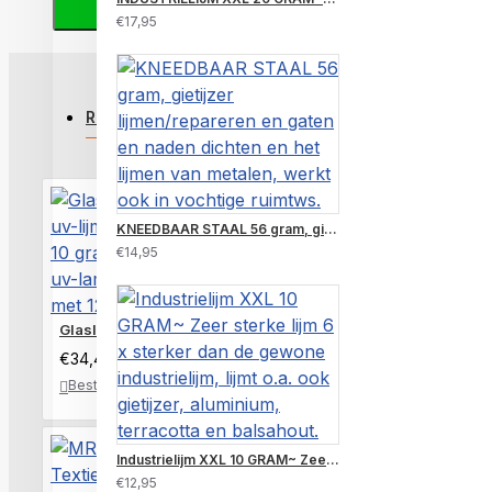
VERDER
€17,95
RECENT BEKEKEN
MEEST BEKEKEN
KNEEDBAAR STAAL 56 gram, gietijzer lijmen/repareren en gaten en naden dichten en het lijmen van metalen, werkt ook in vochtige ruimtws.
€14,95
Glaslijm, uv-lijm Extra 10 gram plus uv-lampje met 12 leds
€34,45
Bestellen
Verlanglijst
Industrielijm XXL 10 GRAM~ Zeer sterke lijm 6 x sterker dan de gewone industrielijm, lijmt o.a. ook gietijzer, aluminium, terracotta en balsahout.
€12,95