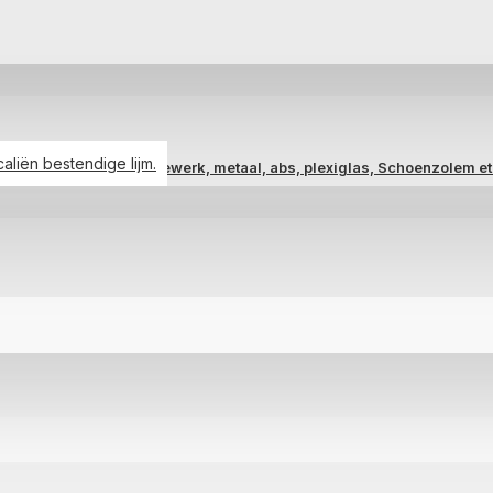
liën bestendige lijm.
las, keramiek, aardewerk, metaal, abs, plexiglas, Schoenzolem et