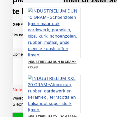
te lijmen.
GEEF BEOORDELING
Onzichtbaar en glashelder en enorm sterk m
te lijmen maar ook om beresterk en glashel
Uw naam:
polycarbonaat te lijmen.
Opmerking:
U hebt altijd uv-licht nodig bij het lijmen me
zonlicht, maar beter en sneller gaat het met
INDUSTRIELIJM DUN 10 GRAM~Schoenzolen lijmen maar ook aardewerk, porselein, gips, kurk, schoenzolen, rubber, metaal, ende meeste kunststoffen lijmen.
€10,98
verkrigbaar in onze
webshop.
Note:
HTML-code wordt niet vertaald!
Wat kun je er allemaal mee lijmen?
Waardering:
Slecht
Goed
Het glashelder en bijzonder sterk lijmen van metaal op glas en 
en polycarbonaat;
INDUSTRIELIJM XXL 20 GRAM~Aluminium, rubber, aardewerk en keramiek , terracotta en balsahout super sterk lijmen.
De gelijmde delen zullen na uitharding enorm sterk op elkaar zi