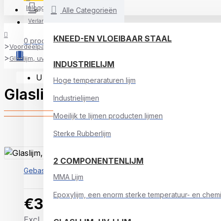
Inloggen
Alle Categorieën
Verlanglijst
KNEED-EN VLOEIBAAR STAAL
0 product(en) - €0,00
Voordeelpakketten
Glaslijm, uv-lijm Extra 10 gram plus uv-lampje met 12 leds
INDUSTRIELIJM
U heeft nog geen producten in uw winkelwagen.
Hoge temperaraturen lijm
Glaslijm, uv-lijm Extra 10 gra
Industrielijmen
Moeilijk te lijmen producten lijmen
Sterke Rubberlijm
2 COMPONENTENLIJM
Gebaseerd op 0 beoordeling(en).
-
Geef beoordeling
MMA Lijm
Epoxylijm, een enorm sterke temperatuur- en chemic
€34,45
Excl. BTW: €28,47