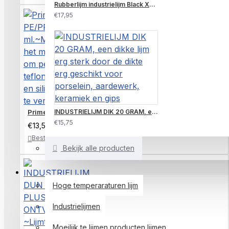
Rubberlijm industrielijm Black XXL 20 GRAM~Metaal, rubber, rubber op op metaal, aluminium lijmen, maar ook voor schoenzolen en trillende onderdelen etc.
€17,95
INDUSTRIELIJM DIK 20 GRAM, een dikke lijm erg sterk door de dikte erg geschikt voor porselein, aardewerk, keramiek en gips
Primer PE/PP 10 ml.~Maakt het mogelijk om pe,pp, teflon, pom
€15,75
€13,50
Bestellen
Verlanglijst
Bekijk alle producten
INDUSTRIELIJM
Hoge temperaraturen lijm
Industrielijmen
Moeilijk te lijmen producten lijmen