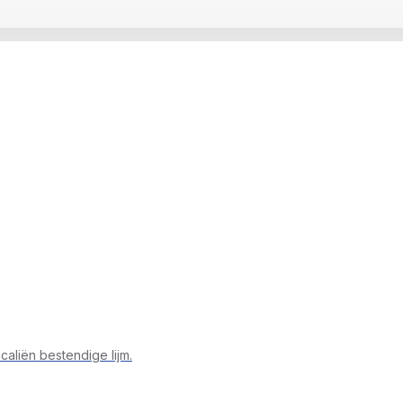
m plus uv-lampje met 12 leds
aliën bestendige lijm.
OP VOORRAAD