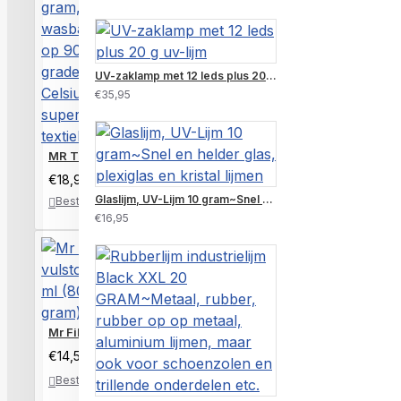
UV-zaklamp met 12 leds plus 20 g uv-lijm
€35,95
MR Textiellijm 65 gram, wasbaar tot op 90 graden Celsius, sup
€18,90
Glaslijm, UV-Lijm 10 gram~Snel en helder glas, plexiglas en kristal lijmen
Bestellen
Verlanglijst
€16,95
Mr Filler vulstof 50 ml (80 gram)
€14,50
Bestellen
Verlanglijst