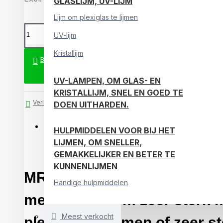
GLASLIJM, UV-LIJM
Lijm om plexiglas te lijmen
UV-lijm
Kristallijm
BESTELLEN
UV-LAMPEN, OM GLAS- EN
KRISTALLIJM, SNEL EN GOED TE
Verlanglijst
DOEN UITHARDEN.
OMSCHRIJVING
BEOORDELINGEN
HULPMIDDELEN VOOR BIJ HET
LIJMEN, OM SNELLER,
GEMAKKELIJKER EN BETER TE
KUNNENLIJMEN
MR Glaslijm Extra 10 gram, 
Handige hulpmiddelen
met 12 leds, om zeer sterk 
Meest verkocht
plexiglas te lijmen of zeer s