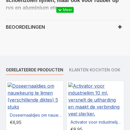
schoenzolen lijmen, maar ook voor rubber op
rvs en aluminium etc.
Waarom rubberlijm Black XXL gebruiken?
BEOORDELINGEN
Met de rubberlijm
Industrielijm Black XXL,
kun je in
enkele seconden metaal op rubber lijmen en het zit daarna
muurvast, ook rubber op aluminium en rvs lijmen den hierbij ook
aan carvan- en autorubbers, bootrubbers en rubbers voor
campers, de lijm is uv-estendig en blijft soepell en werkt mooi
glad af.
GERELATEERDE PRODUCTEN
KLANTEN KOCHTEN OOK
Industrirelijm Black XXL is gevuld met miniscule rubberdeeltjes
en wordt gebruikt in de rubber en metaal verwerkende industrie,
in garagebedrijven en binnen andere tecnische bedrijven en
wordt ook gebruikt om bijv, schoenzolen te lijmen.
Zwarte Industrielijm
, uitermate geschikt voor het lijmen van
Doseernaaldjes om nauwkeurig te lijmen (verschillende diktes) 5 stuks
raamrubbers, deurrubbers rubber op metaal en voor
€6,95
Activator voor industrielijm 10 ml, versnelt de uitharding en maakt de verbinding veel sterker.
toepassingen met wisselende thermische- en mechanische
€8,95