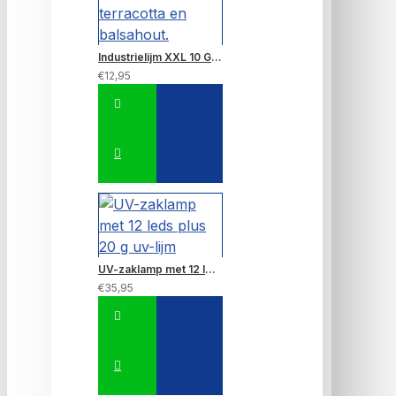
Industrielijm XXL 10 GRAM~ Zeer sterke lijm 6 x sterker dan de gewone industrielijm, lijmt o.a. ook gietijzer, aluminium, terracotta en balsahout.
€12,95
UV-zaklamp met 12 leds plus 20 g uv-lijm
€35,95