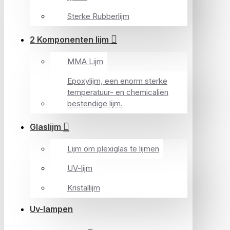
Sterke Rubberlijm
2 Komponenten lijm
MMA Lijm
Epoxylijm, een enorm sterke
temperatuur- en chemicaliën
bestendige lijm.
Glaslijm
Lijm om plexiglas te lijmen
UV-lijm
Kristallijm
Uv-lampen