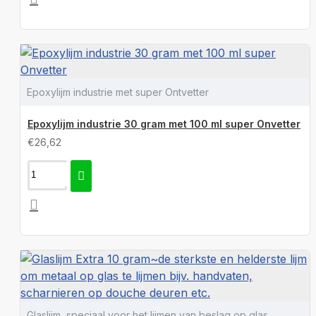
Epoxylijm industrie met super Ontvetter
Epoxylijm industrie 30 gram met 100 ml super Onvetter
€26,62
Glaslijm, speciaal voor het lijmen van beslag op glas.