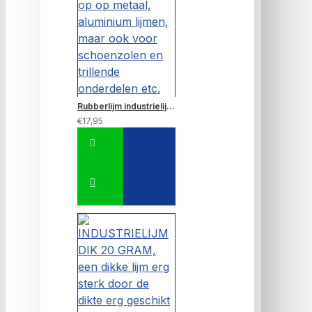
Rubberlijm industrielijm Black XXL 20 GRAM~Metaal, rubber, rubber op op metaal, aluminium lijmen, maar ook voor schoenzolen en trillende onderdelen etc.
€17,95