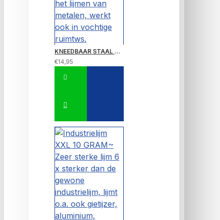
KNEEDBAAR STAAL 56 gram, gietijzer lijmen/repareren en gaten en naden dichten en het lijmen van metalen, werkt ook in vochtige ruimtws.
€14,95