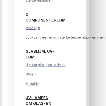
Sterke Rubberlijm
2
COMPONENTENLIJM
MMA Lijm
Epoxylijm, een enorm sterke temperatuur- en chemic
GLASLIJM, UV-
LIJM
Lijm om plexiglas te lijmen
UV-lijm
Kristallijm
UV-LAMPEN,
OM GLAS- EN