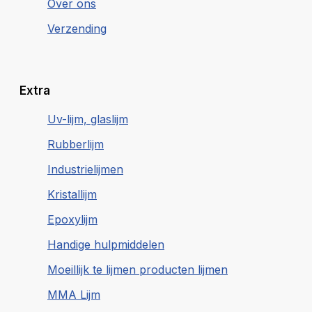
Over ons
Verzending
Extra
Uv-lijm, glaslijm
Rubberlijm
Industrielijmen
Kristallijm
Epoxylijm
Handige hulpmiddelen
Moeillijk te lijmen producten lijmen
MMA Lijm