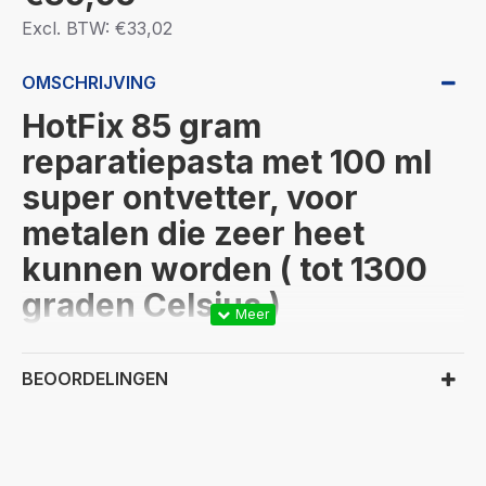
Excl. BTW: €33,02
OMSCHRIJVING
HotFix 85 gram
reparatiepasta met 100 ml
super ontvetter, voor
metalen die zeer heet
kunnen worden ( tot 1300
graden Celsius )
Deze gebruiksvriendelijke, veelzijdige reparatiepasta
is geschikt voor voorwerpen die zeer heet kunnen
BEOORDELINGEN
worden.
HotFix repareert lekken in uitlaten,
uitlaatspruitstukken, katalysatoren