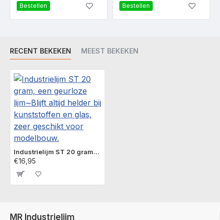
Bestellen
Bestellen
De lijm altijd aan een zijde
opbrengen 30-60 seconden
aandrukken ( bij piepschuim enkele minuten afklemmen,
afklemmen of onder druk zetten en 8 uren laten uitharden voor
RECENT BEKEKEN
MEEST BEKEKEN
het
optimale lijmresultaat.
De
lijm is niet geschikt voor teflon, polyethyleen of
polypropyleen, dat kunt u meestal verlijmen nadat het met de
MR
PE/PP primer voorbehandeld is.
Industrielijm ST 20 gram, een geurloze lijm~Blijft altijd helder bij kunststoffen en glas, zeer geschikt voor modelbouw.
€16,95
MR Industrielijm