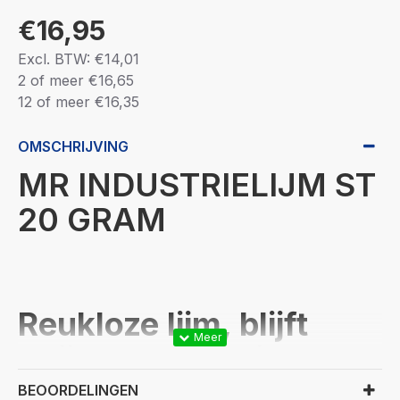
€16,95
Excl. BTW: €14,01
2 of meer €16,65
12 of meer €16,35
OMSCHRIJVING
MR INDUSTRIELIJM ST
20 GRAM
Reukloze lijm, blijft
altijd helder en is
dus ook zeer geschikt
BEOORDELINGEN