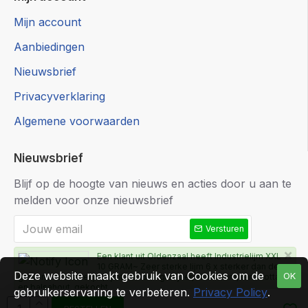
Mijn account
Aanbiedingen
Nieuwsbrief
Privacyverklaring
Algemene voorwaarden
Nieuwsbrief
Blijf op de hoogte van nieuws en acties door u aan te
melden voor onze nieuwsbrief
Versturen
×
Een klant uit Oldenzaal heeft Industrielijm XXL
10 GRAM~ Zeer sterke lijm 6 x sterker dan de
Ik heb de
Privacyverklaring
gelezen en ga hiermee akkoord
Deze website maakt gebruik van Cookies om de
OK
gewone industrielijm, lijmt o.a. ook gietijzer, aluminium, terracotta
en balsahout. gekocht
gebruikerservaring te verbeteren.
Privacy Policy
.
Ongeveer 34 dagen geleden
Niet opnieuw tonen