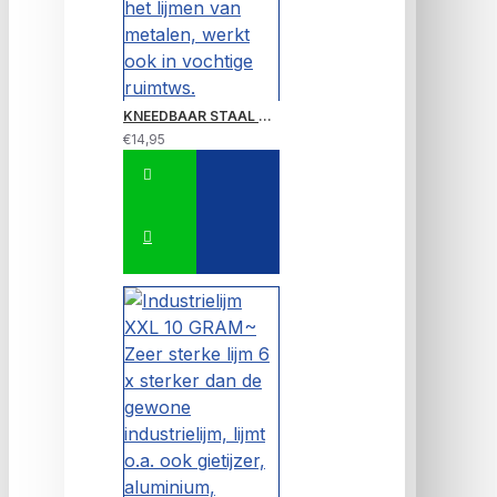
KNEEDBAAR STAAL 56 gram, gietijzer lijmen/repareren en gaten en naden dichten en het lijmen van metalen, werkt ook in vochtige ruimtws.
€14,95