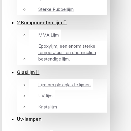
Sterke Rubberlijm
2 Komponenten lijm
MMA Lijm
Epoxylijm, een enorm sterke
temperatuur- en chemicaliën
bestendige lijm.
Glaslijm
Lijm om plexiglas te lijmen
UV-lijm
Kristallijm
Uv-lampen