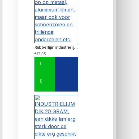
Rubberlijm industrielijm Black XXL 20 GRAM~Metaal, rubber, rubber op op metaal, aluminium lijmen, maar ook voor schoenzolen en trillende onderdelen etc.
€17,95