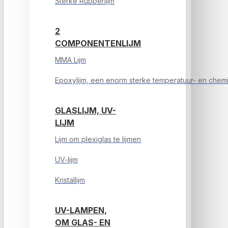
Sterke Rubberlijm
2
COMPONENTENLIJM
MMA Lijm
Epoxylijm, een enorm sterke temperatuur- en chemic
GLASLIJM, UV-
LIJM
Lijm om plexiglas te lijmen
UV-lijm
Kristallijm
UV-LAMPEN,
OM GLAS- EN