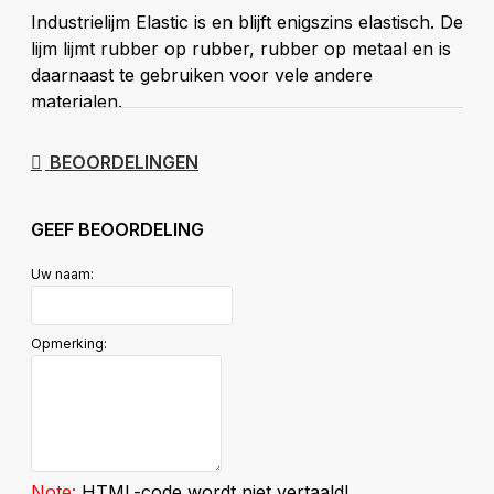
Industrielijm Elastic is en blijft enigszins elastisch. De
lijm lijmt rubber op rubber, rubber op metaal en is
daarnaast te gebruiken voor vele andere
materialen.
De lijm is flexibel en veert mee met trillingen.
BEOORDELINGEN
Deze lijm is ideaal voor het het lijmen van:
GEEF BEOORDELING
Schoenen
Raamrubbers
Uw naam:
Deurrubbers
Wat is het verschil met
Opmerking:
andere lijmen?
Dit is één van de weinige lijmen met de unieke
eigenschap, dat hij flexibel is én blijft waardoor hij
Note:
HTML-code wordt niet vertaald!