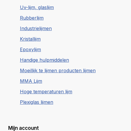
Uv-lijm, glaslijm
Rubberlijm
Industrielijmen
Kristallijm
Epoxylijm
Handige hulpmiddelen
Moeillijk te lijmen producten lijmen
MMA Lijm
Hoge temperaturen lijm
Plexiglas lijmen
Mijn account