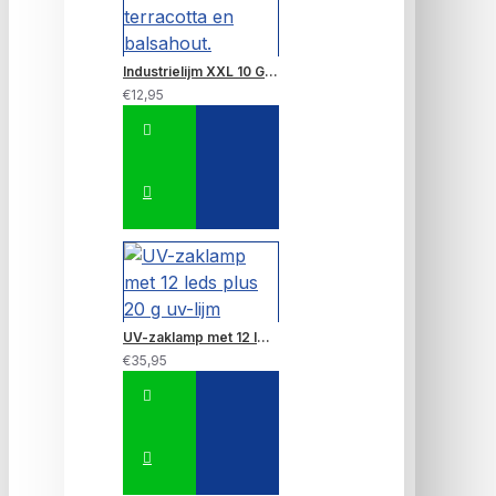
Industrielijm XXL 10 GRAM~ Zeer sterke lijm 6 x sterker dan de gewone industrielijm, lijmt o.a. ook gietijzer, aluminium, terracotta en balsahout.
€12,95
UV-zaklamp met 12 leds plus 20 g uv-lijm
€35,95